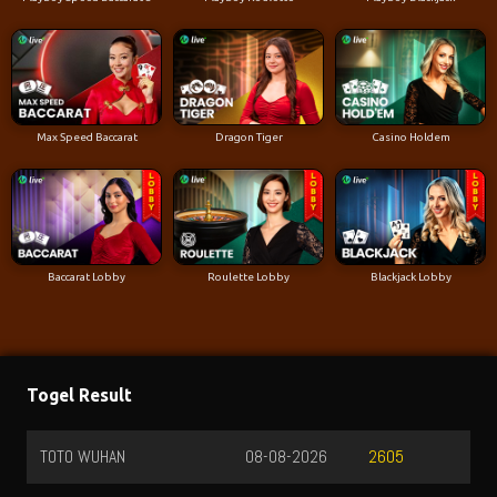
Max Speed Baccarat
Dragon Tiger
Casino Holdem
Baccarat Lobby
Roulette Lobby
Blackjack Lobby
Togel Result
TOTO WUHAN
08-08-2026
2605