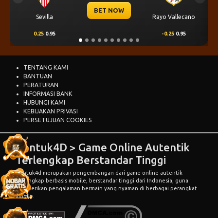
BET NOW
Rayo Vallecano
Alaves
Ge
-0.25
0.95
0.00
0.62
0.0
TENTANG KAMI
BANTUAN
PERATURAN
INFORMASI BANK
HUBUNGI KAMI
KEBIJAKAN PRIVASI
PERSETUJUAN COOKIES
Bentuk4D > Game Online Autentik
Terlengkap Berstandar Tinggi
Bentuk4d
merupakan pengembangan dari game online autentik
terlengkap berbasis mobile, berstandar tinggi dari Indonesia, guna
memberikan pengalaman bermain yang nyaman di berbagai perangkat
mobile.