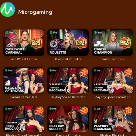
Microgaming
Cash Wheel Carnival
Diamond Roulette
Cards Champion
Baccarat After Dark
Playboy Speed Baccarat 1
Playboy Speed Baccarat 2
Playboy Speed Baccarat 3
Playboy Roulette
Playboy Blackjack