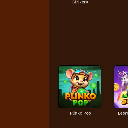
StrikerX
Plinko Pop
Lepr