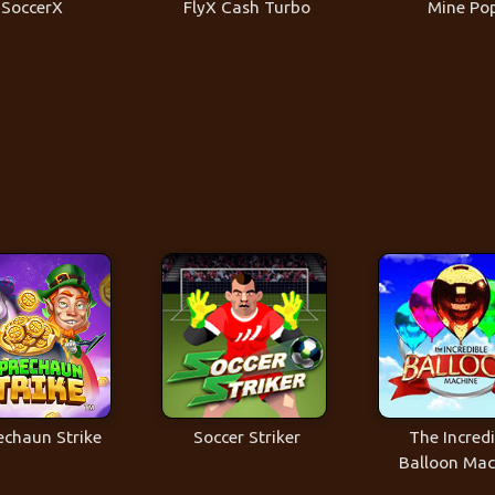
SoccerX
FlyX Cash Turbo
Mine Po
echaun Strike
Soccer Striker
The Incredi
Balloon Mac