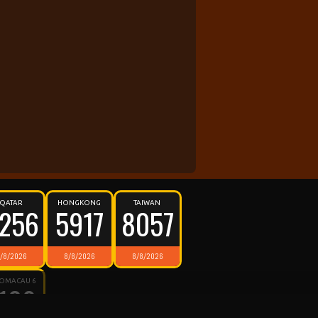
QATAR
HONGKONG
TAIWAN
256
5917
8057
/8/2026
8/8/2026
8/8/2026
OMACAU 6
109