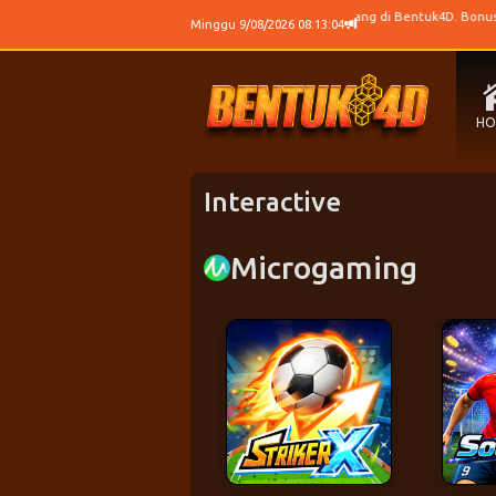
Selamat datang di Bentuk4D. Bonus Rollin
Minggu 9/08/2026 08:13:04
HO
Interactive
Microgaming