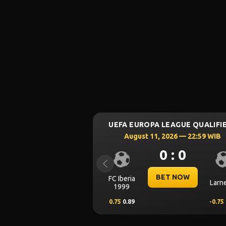
9/8/20
SPAIN LA LIGA
August 16, 2026 — 00:30 WIB
0 : 0
Previous
BET NOW
Alaves
Get
0.00
0.62
0.00
-