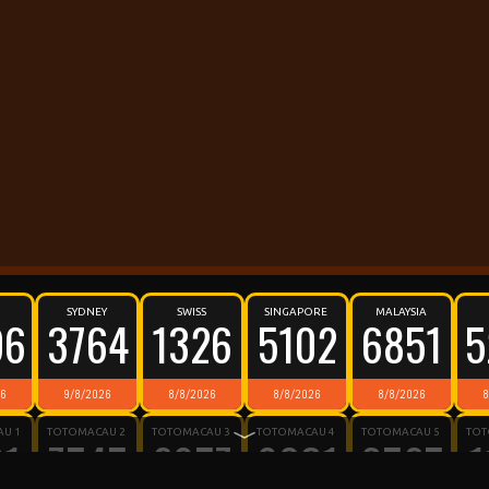
O
SYDNEY
SWISS
SINGAPORE
MALAYSIA
96
3764
1326
5102
6851
5
26
9/8/2026
8/8/2026
8/8/2026
8/8/2026
8
AU 1
TOTOMACAU 2
TOTOMACAU 3
TOTOMACAU 4
TOTOMACAU 5
TOT
31
7545
2957
9031
6525
1