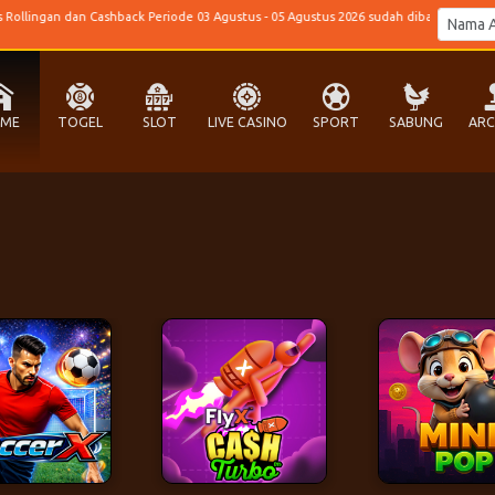
gan dan Cashback Periode 03 Agustus - 05 Agustus 2026 sudah dibagikan. Terima kasi
ME
TOGEL
SLOT
LIVE CASINO
SPORT
SABUNG
ARC