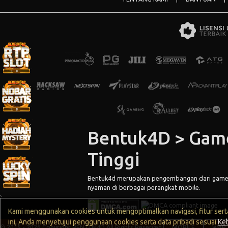
Bentuk4D > Game
Tinggi
Bentuk4d
merupakan pengembangan dari game on
nyaman di berbagai perangkat mobile.
`
Kami menggunakan cookies untuk mengoptimalkan navigasi, fitur serta
ini, Anda menyetujui penggunaan cookies serta data pribadi sesuai
Keb
© 2015 - 2026 Copyright BENTUK4D.
All Rights Reserved.
MOBILE
WAP