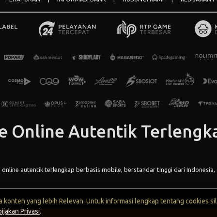
 Online Autentik Terlengk
line autentik terlengkap berbasis mobile, berstandar tinggi dari Indonesi
 konten yang lebih Relevan. Untuk informasi lengkap tentang cookies sil
ijakan Privasi
.