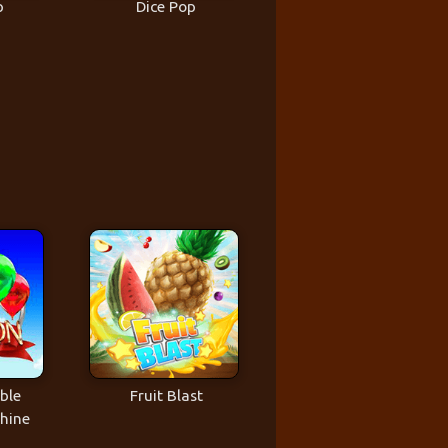
p
Dice Pop
ble
Fruit Blast
hine