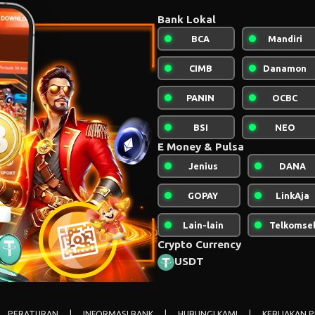
Bank Lokal
BCA
Mandiri
CIMB
Danamon
P
PANIN
OCBC
BSI
NEO
E Money & Pulsa
Jenius
DANA
GOPAY
LinkAja
Lain-lain
Telkomse
Crypto Currency
USDT
PERATURAN
|
INFORMASI BANK
|
HUBUNGI KAMI
|
KEBIJAKAN P