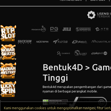
Bentuk4D > Game
Tinggi
Bentuk4d
merupakan pengembangan dari game on
nyaman di berbagai perangkat mobile.
`
Kami menggunakan cookies untuk mengoptimalkan navigasi, fitur serta