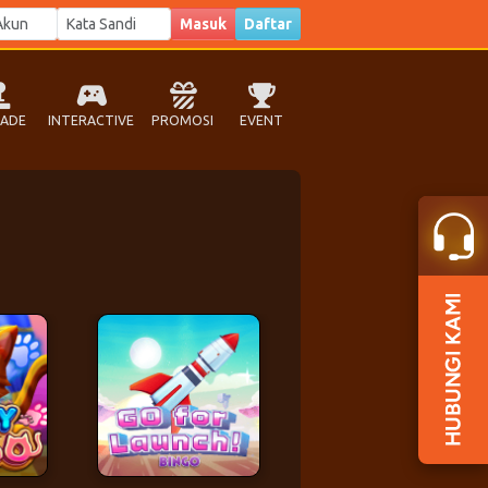
 para Bosku yang sudah bermain. Login hari ini klaim bonus 5K. Selamat bermain Bo
Masuk
Daftar
ADE
INTERACTIVE
PROMOSI
EVENT