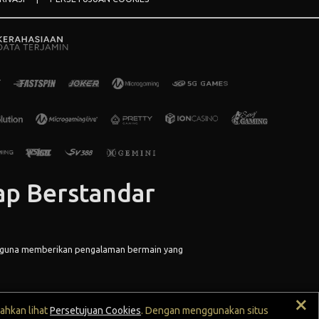
ap Berstandar
a, guna memberikan pengalaman bermain yang
×
ahkan lihat
Persetujuan Cookies
. Dengan menggunakan situs